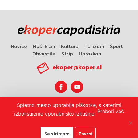
Novice
Naši kraji
Kultura
Turizem
Šport
Obvestila
Strip
Horoskop
ekoper@koper.si
Spletno mesto uporablja piškotke, s katerimi
Horoskop
Preberi več
izboljšujemo uporabniško izkušnjo.
Se strinjam
Zavrni