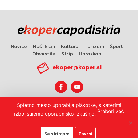
Novice
Naši kraji
Kultura
Turizem
Šport
Obvestila
Strip
Horoskop
ekoper@koper.si
Spletno mesto uporablja piškotke, s katerimi
Horoskop
Preberi več
izboljšujemo uporabniško izkušnjo.
Se strinjam
Zavrni