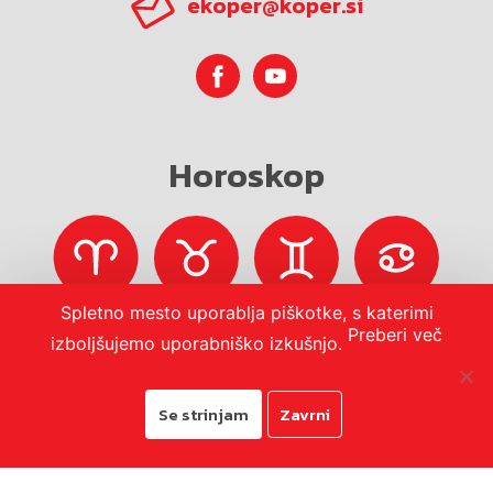
ekoper@koper.si
Horoskop
Spletno mesto uporablja piškotke, s katerimi
Preberi več
izboljšujemo uporabniško izkušnjo.
Se strinjam
Zavrni