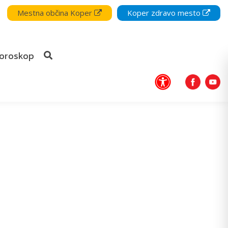
Mestna občina Koper
Koper zdravo mesto
oroskop