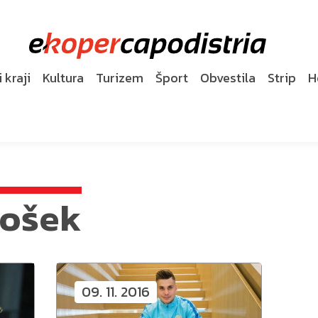
 kraji
Kultura
Turizem
Šport
Obvestila
Strip
H
košek
09. 11. 2016