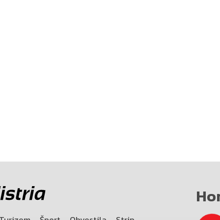
Ho
Turizem
Šport
Obvestila
Strip