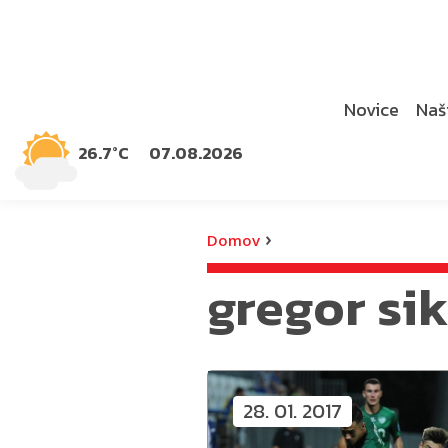
Novice
Naši
26.7°C
07.08.2026
›
Domov
gregor si
28. 01. 2017