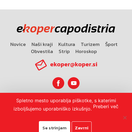
Novice
Naši kraji
Kultura
Turizem
Šport
Obvestila
Strip
Horoskop
ekoper@koper.si
Spletno mesto uporablja piškotke, s katerimi
Horoskop
Preberi več
izboljšujemo uporabniško izkušnjo.
Se strinjam
Zavrni