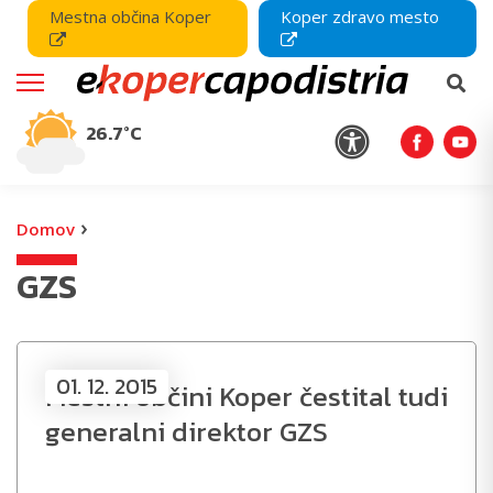
Mestna občina Koper
Koper zdravo mesto
26.7°C
›
Domov
GZS
01. 12. 2015
Mestni občini Koper čestital tudi
generalni direktor GZS