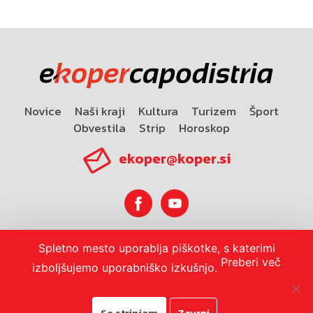
Novice
Naši kraji
Kultura
Turizem
Šport
Obvestila
Strip
Horoskop
ekoper@koper.si
Spletno mesto uporablja piškotke, s katerimi
Horoskop
Preberi več
izboljšujemo uporabniško izkušnjo.
Se strinjam
Zavrni