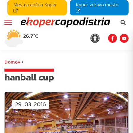
Mestna občina Koper
Koper zdravo mesto
26.7°C
›
Domov
hanball cup
29. 03. 2016