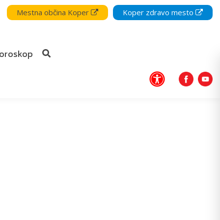
Mestna občina Koper
Koper zdravo mesto
oroskop