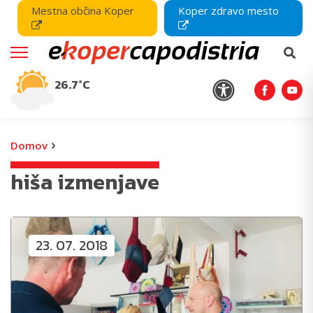
Mestna občina Koper
Koper zdravo mesto
26.7°C
›
Domov
hiša izmenjave
23. 07. 2018