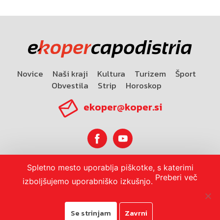
Novice
Naši kraji
Kultura
Turizem
Šport
Obvestila
Strip
Horoskop
ekoper@koper.si
Spletno mesto uporablja piškotke, s katerimi
Horoskop
Preberi več
izboljšujemo uporabniško izkušnjo.
Se strinjam
Zavrni