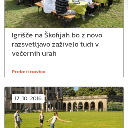
Igrišče na Škofijah bo z novo
razsvetljavo zaživelo tudi v
večernih urah
Preberi novico
17. 10. 2016