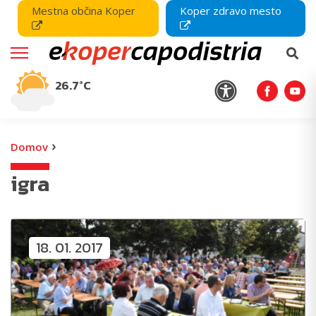
Mestna občina Koper
Koper zdravo mesto
26.7°C
›
Domov
igra
18. 01. 2017