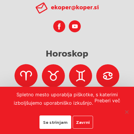
ekoper@koper.si
Horoskop
Spletno mesto uporablja piškotke, s katerimi
Preberi več
izboljšujemo uporabniško izkušnjo.
Se strinjam
Zavrni