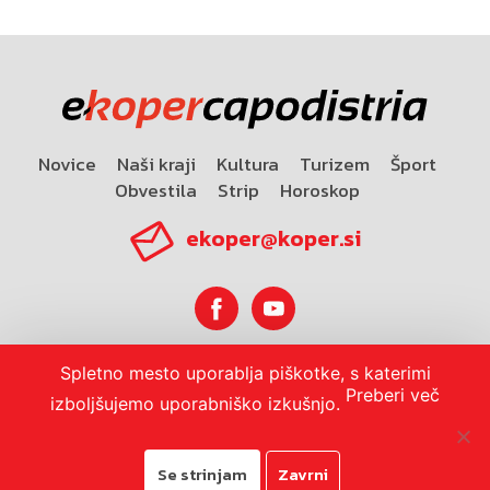
Novice
Naši kraji
Kultura
Turizem
Šport
Obvestila
Strip
Horoskop
ekoper@koper.si
Spletno mesto uporablja piškotke, s katerimi
Horoskop
Preberi več
izboljšujemo uporabniško izkušnjo.
Se strinjam
Zavrni