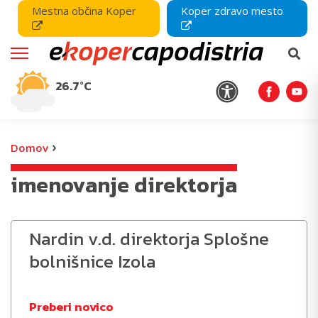
Mestna občina Koper
Koper zdravo mesto
26.7°C
›
Domov
imenovanje direktorja
Nardin v.d. direktorja Splošne
bolnišnice Izola
Preberi novico