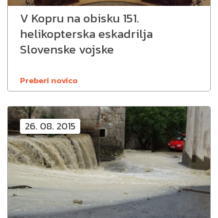
V Kopru na obisku 151.
helikopterska eskadrilja
Slovenske vojske
Preberi novico
26. 08. 2015