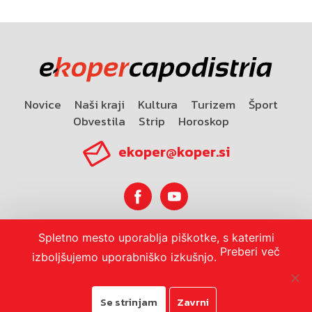
Novice
Naši kraji
Kultura
Turizem
Šport
Obvestila
Strip
Horoskop
ekoper@koper.si
Spletno mesto uporablja piškotke, s katerimi
Horoskop
Preberi več
izboljšujemo uporabniško izkušnjo.
Se strinjam
Zavrni