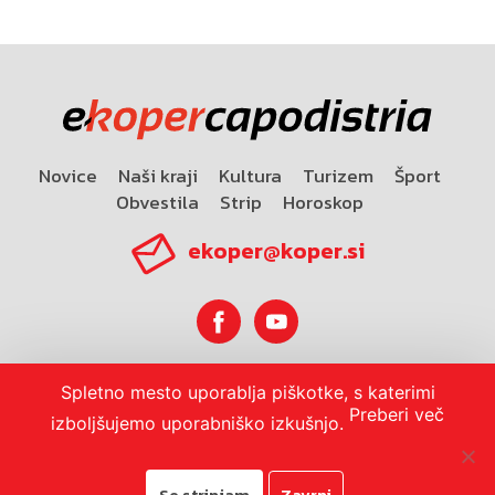
Novice
Naši kraji
Kultura
Turizem
Šport
Obvestila
Strip
Horoskop
ekoper@koper.si
Spletno mesto uporablja piškotke, s katerimi
Horoskop
Preberi več
izboljšujemo uporabniško izkušnjo.
Se strinjam
Zavrni