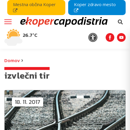
Mestna občina Koper
Koper zdravo mesto
26.7°C
›
Domov
izvlečni tir
18. 11. 2017