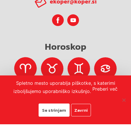
ekoper@koper.si
Horoskop
Spletno mesto uporablja piškotke, s katerimi
Preberi več
izboljšujemo uporabniško izkušnjo.
Se strinjam
Zavrni