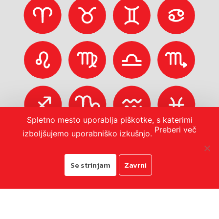
Spletno mesto uporablja piškotke, s katerimi
Preberi več
izboljšujemo uporabniško izkušnjo.
Se strinjam
Zavrni
© 2026
Mestna občina Koper
Pravno obvestilo in zasebnost