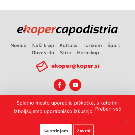
Novice
Naši kraji
Kultura
Turizem
Šport
Obvestila
Strip
Horoskop
ekoper@koper.si
Spletno mesto uporablja piškotke, s katerimi
Horoskop
Preberi več
izboljšujemo uporabniško izkušnjo.
Se strinjam
Zavrni