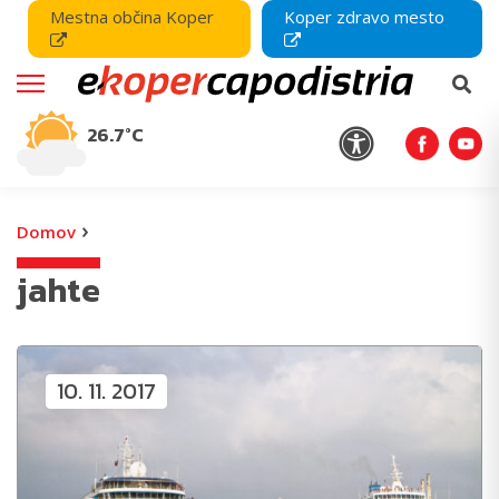
Mestna občina Koper
Koper zdravo mesto
26.7°C
›
Domov
jahte
10. 11. 2017