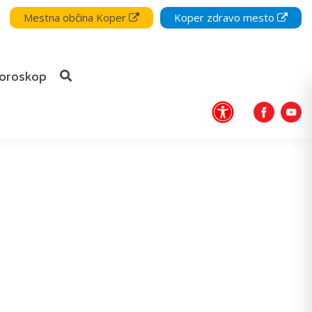
Mestna občina Koper
Koper zdravo mesto
oroskop