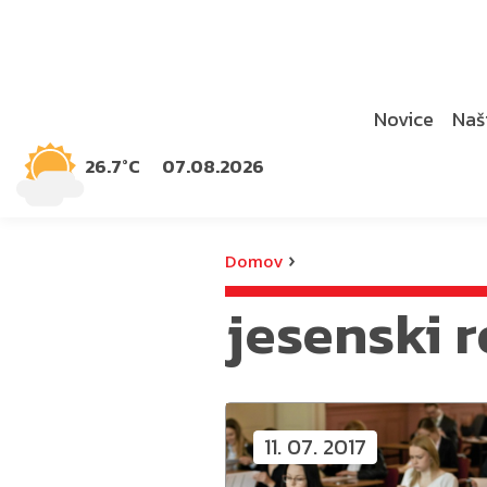
Novice
Naši
26.7°C
07.08.2026
›
Domov
jesenski 
11. 07. 2017