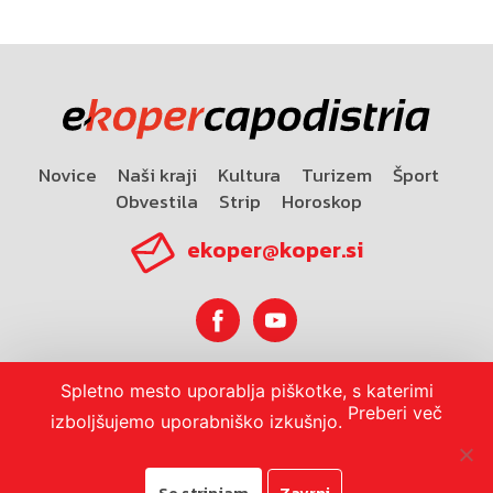
Novice
Naši kraji
Kultura
Turizem
Šport
Obvestila
Strip
Horoskop
ekoper@koper.si
Spletno mesto uporablja piškotke, s katerimi
Horoskop
Preberi več
izboljšujemo uporabniško izkušnjo.
Se strinjam
Zavrni