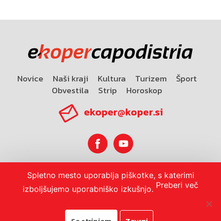
Novice
Naši kraji
Kultura
Turizem
Šport
Obvestila
Strip
Horoskop
ekoper@koper.si
Spletno mesto uporablja piškotke, s katerimi
Horoskop
Preberi več
izboljšujemo uporabniško izkušnjo.
Se strinjam
Zavrni