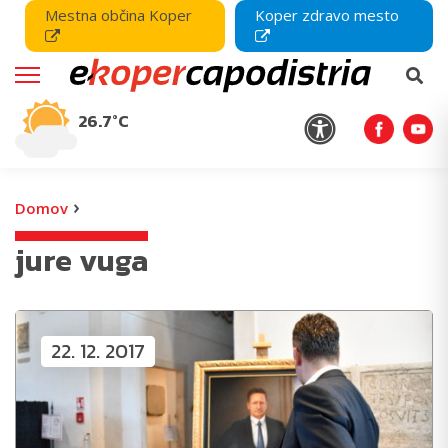
Mestna občina Koper
Koper zdravo mesto
26.7°C
›
Domov
jure vuga
22. 12. 2017