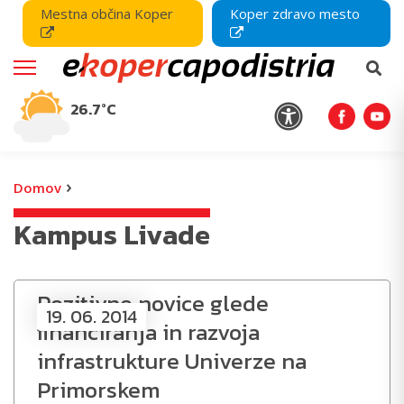
Mestna občina Koper
Koper zdravo mesto
26.7°C
›
Domov
Kampus Livade
Pozitivne novice glede
19. 06. 2014
financiranja in razvoja
infrastrukture Univerze na
Primorskem