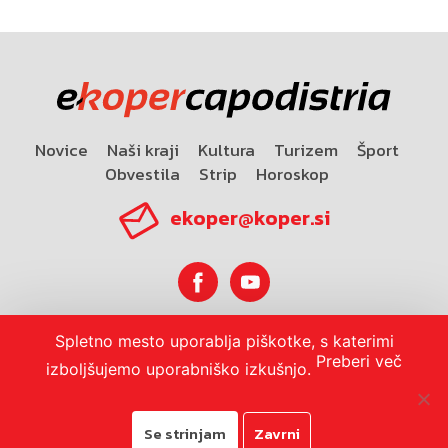
Novice
Naši kraji
Kultura
Turizem
Šport
Obvestila
Strip
Horoskop
ekoper@koper.si
Spletno mesto uporablja piškotke, s katerimi
Horoskop
Preberi več
izboljšujemo uporabniško izkušnjo.
Se strinjam
Zavrni