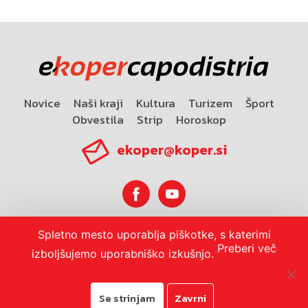
Novice
Naši kraji
Kultura
Turizem
Šport
Obvestila
Strip
Horoskop
ekoper@koper.si
Spletno mesto uporablja piškotke, s katerimi
Horoskop
Preberi več
izboljšujemo uporabniško izkušnjo.
Se strinjam
Zavrni