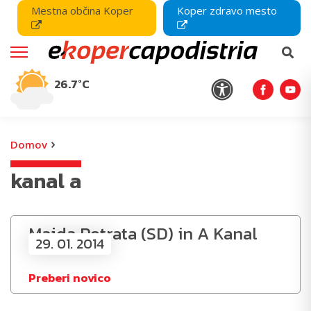
Mestna občina Koper
Koper zdravo mesto
26.7°C
›
Domov
kanal a
Majda Potrata (SD) in A Kanal
29. 01. 2014
Preberi novico