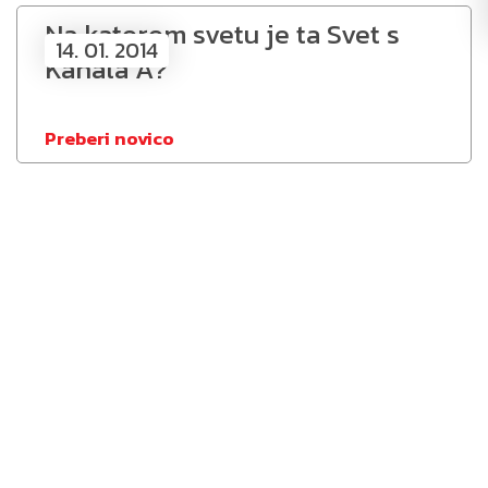
Na katerem svetu je ta Svet s
14. 01. 2014
Kanala A?
Preberi novico