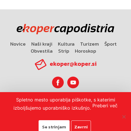
Novice
Naši kraji
Kultura
Turizem
Šport
Obvestila
Strip
Horoskop
ekoper@koper.si
Spletno mesto uporablja piškotke, s katerimi
Horoskop
Preberi več
izboljšujemo uporabniško izkušnjo.
Se strinjam
Zavrni