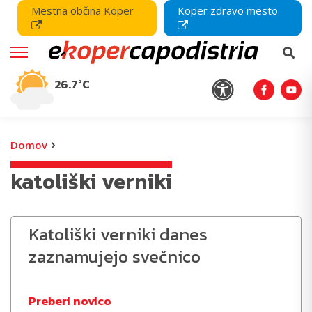
Mestna občina Koper
Koper zdravo mesto
26.7°C
›
Domov
katoliški verniki
Katoliški verniki danes
zaznamujejo svečnico
Preberi novico