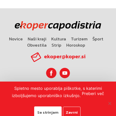
Novice
Naši kraji
Kultura
Turizem
Šport
Obvestila
Strip
Horoskop
ekoper@koper.si
Spletno mesto uporablja piškotke, s katerimi
Horoskop
Preberi več
izboljšujemo uporabniško izkušnjo.
Se strinjam
Zavrni