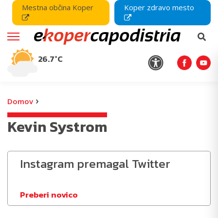
Mestna občina Koper
Koper zdravo mesto
26.7°C
›
Domov
Kevin Systrom
Instagram premagal Twitter
Preberi novico