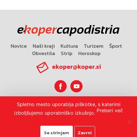
Novice
Naši kraji
Kultura
Turizem
Šport
Obvestila
Strip
Horoskop
ekoper@koper.si
Spletno mesto uporablja piškotke, s katerimi
Horoskop
Preberi več
izboljšujemo uporabniško izkušnjo.
Se strinjam
Zavrni