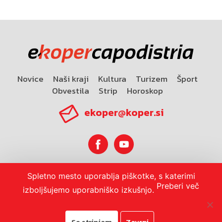
Novice
Naši kraji
Kultura
Turizem
Šport
Obvestila
Strip
Horoskop
ekoper@koper.si
Spletno mesto uporablja piškotke, s katerimi
Horoskop
Preberi več
izboljšujemo uporabniško izkušnjo.
Se strinjam
Zavrni