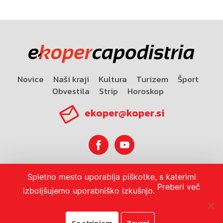
Novice
Naši kraji
Kultura
Turizem
Šport
Obvestila
Strip
Horoskop
ekoper@koper.si
Spletno mesto uporablja piškotke, s katerimi
Horoskop
Preberi več
izboljšujemo uporabniško izkušnjo.
Se strinjam
Zavrni