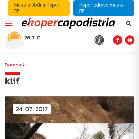
Mestna občina Koper
Koper zdravo mesto
26.7°C
›
Domov
klif
24. 07. 2017