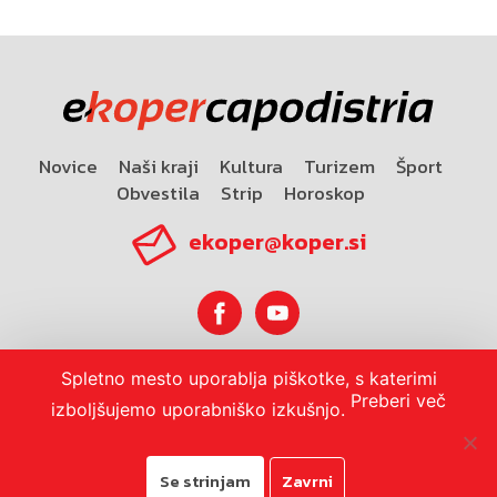
Novice
Naši kraji
Kultura
Turizem
Šport
Obvestila
Strip
Horoskop
ekoper@koper.si
Spletno mesto uporablja piškotke, s katerimi
Horoskop
Preberi več
izboljšujemo uporabniško izkušnjo.
Se strinjam
Zavrni