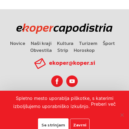
Novice
Naši kraji
Kultura
Turizem
Šport
Obvestila
Strip
Horoskop
ekoper@koper.si
Spletno mesto uporablja piškotke, s katerimi
Horoskop
Preberi več
izboljšujemo uporabniško izkušnjo.
Se strinjam
Zavrni