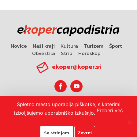
Novice
Naši kraji
Kultura
Turizem
Šport
Obvestila
Strip
Horoskop
ekoper@koper.si
Spletno mesto uporablja piškotke, s katerimi
Horoskop
Preberi več
izboljšujemo uporabniško izkušnjo.
Se strinjam
Zavrni