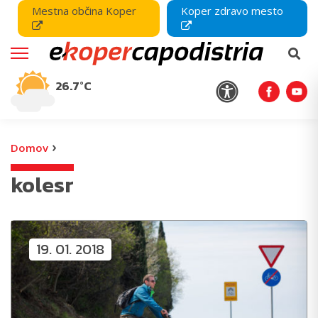
Mestna občina Koper
Koper zdravo mesto
26.7°C
›
Domov
kolesr
19. 01. 2018