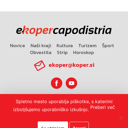
Novice
Naši kraji
Kultura
Turizem
Šport
Obvestila
Strip
Horoskop
ekoper@koper.si
Spletno mesto uporablja piškotke, s katerimi
Horoskop
Preberi več
izboljšujemo uporabniško izkušnjo.
Se strinjam
Zavrni