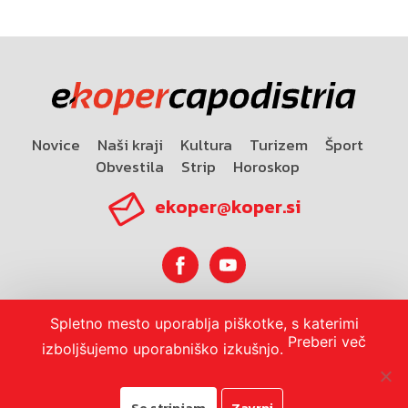
Novice
Naši kraji
Kultura
Turizem
Šport
Obvestila
Strip
Horoskop
ekoper@koper.si
Spletno mesto uporablja piškotke, s katerimi
Horoskop
Preberi več
izboljšujemo uporabniško izkušnjo.
Se strinjam
Zavrni