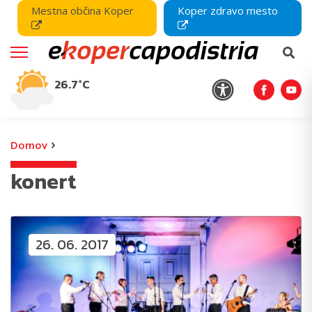
Mestna občina Koper
Koper zdravo mesto
26.7°C
›
Domov
konert
26. 06. 2017