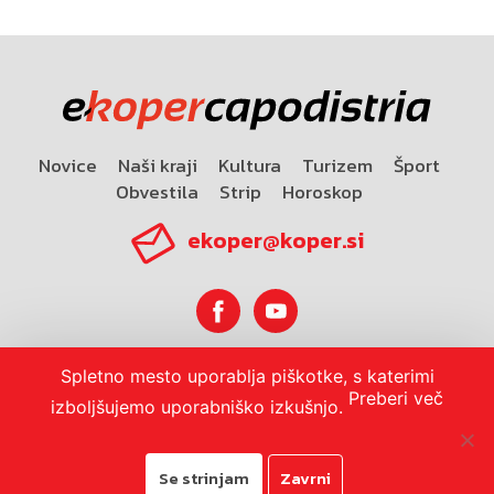
Novice
Naši kraji
Kultura
Turizem
Šport
Obvestila
Strip
Horoskop
ekoper@koper.si
Spletno mesto uporablja piškotke, s katerimi
Horoskop
Preberi več
izboljšujemo uporabniško izkušnjo.
Se strinjam
Zavrni