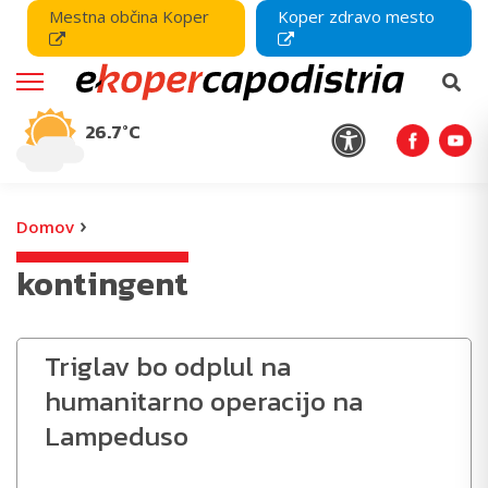
Mestna občina Koper
Koper zdravo mesto
26.7°C
›
Domov
kontingent
Triglav bo odplul na
humanitarno operacijo na
Lampeduso