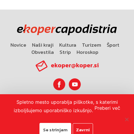
Novice
Naši kraji
Kultura
Turizem
Šport
Obvestila
Strip
Horoskop
ekoper@koper.si
Spletno mesto uporablja piškotke, s katerimi
Horoskop
Preberi več
izboljšujemo uporabniško izkušnjo.
Se strinjam
Zavrni