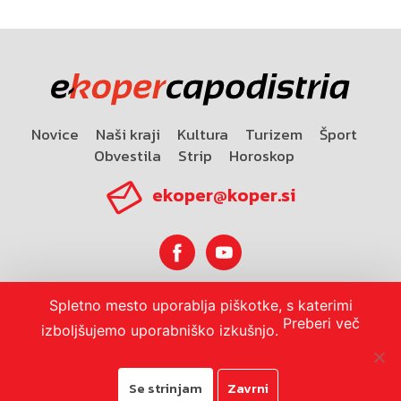
Novice
Naši kraji
Kultura
Turizem
Šport
Obvestila
Strip
Horoskop
ekoper@koper.si
Spletno mesto uporablja piškotke, s katerimi
Horoskop
Preberi več
izboljšujemo uporabniško izkušnjo.
Se strinjam
Zavrni