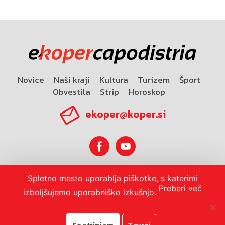
Novice
Naši kraji
Kultura
Turizem
Šport
Obvestila
Strip
Horoskop
ekoper@koper.si
Spletno mesto uporablja piškotke, s katerimi
Horoskop
Preberi več
izboljšujemo uporabniško izkušnjo.
Se strinjam
Zavrni