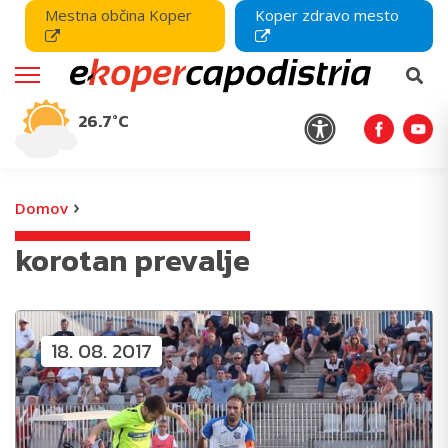
Mestna občina Koper
Koper zdravo mesto
26.7°C
›
Domov
korotan prevalje
18. 08. 2017