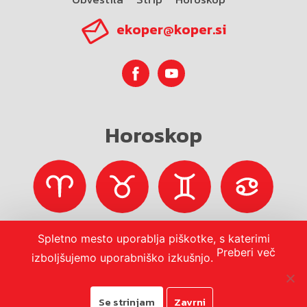
ekoper@koper.si
Horoskop
Spletno mesto uporablja piškotke, s katerimi
Preberi več
izboljšujemo uporabniško izkušnjo.
Se strinjam
Zavrni