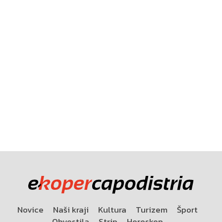
Novice
Naši kraji
Kultura
Turizem
Šport
Obvestila
Strip
Horoskop