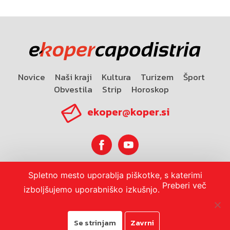
Novice
Naši kraji
Kultura
Turizem
Šport
Obvestila
Strip
Horoskop
ekoper@koper.si
Spletno mesto uporablja piškotke, s katerimi
Horoskop
Preberi več
izboljšujemo uporabniško izkušnjo.
Se strinjam
Zavrni