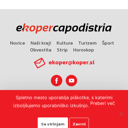
Novice
Naši kraji
Kultura
Turizem
Šport
Obvestila
Strip
Horoskop
ekoper@koper.si
Spletno mesto uporablja piškotke, s katerimi
Horoskop
Preberi več
izboljšujemo uporabniško izkušnjo.
Se strinjam
Zavrni