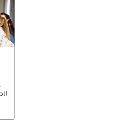
l
ol!