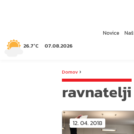
Novice
Naši
26.7°C
07.08.2026
›
Domov
ravnatelji
12. 04. 2018