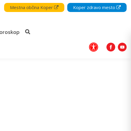
Mestna občina Koper
Koper zdravo mesto
oroskop