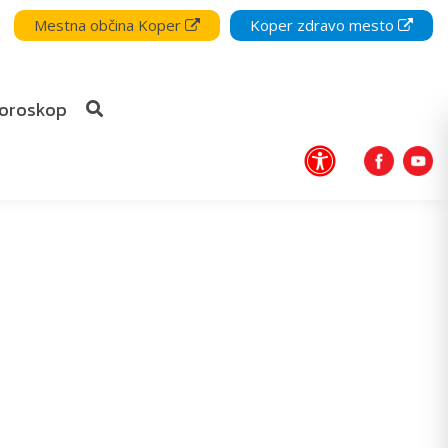
Mestna občina Koper
Koper zdravo mesto
oroskop