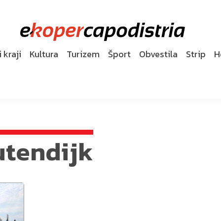
 kraji
Kultura
Turizem
Šport
Obvestila
Strip
H
utendijk