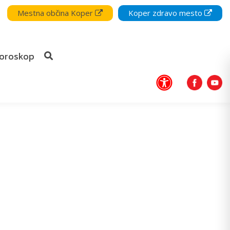
Mestna občina Koper
Koper zdravo mesto
oroskop