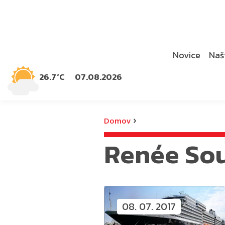
Novice
Naši
26.7°C
07.08.2026
›
Domov
Renée So
08. 07. 2017