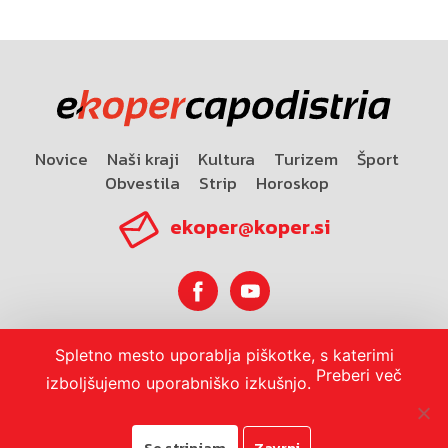
Novice
Naši kraji
Kultura
Turizem
Šport
Obvestila
Strip
Horoskop
ekoper@koper.si
Spletno mesto uporablja piškotke, s katerimi
Horoskop
Preberi več
izboljšujemo uporabniško izkušnjo.
Se strinjam
Zavrni