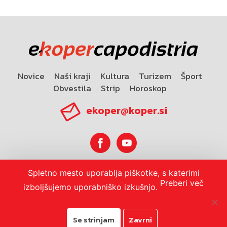
Novice
Naši kraji
Kultura
Turizem
Šport
Obvestila
Strip
Horoskop
ekoper@koper.si
Spletno mesto uporablja piškotke, s katerimi
Horoskop
Preberi več
izboljšujemo uporabniško izkušnjo.
Se strinjam
Zavrni