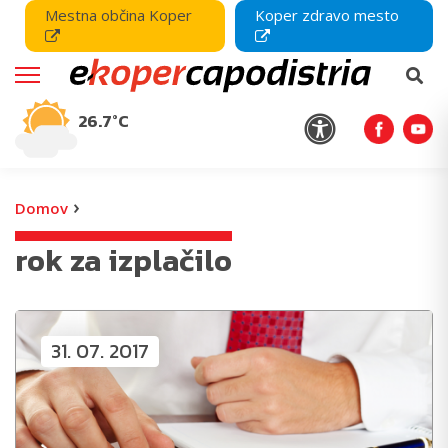
Mestna občina Koper
Koper zdravo mesto
26.7°C
›
Domov
rok za izplačilo
31. 07. 2017