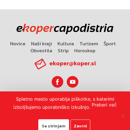
Novice
Naši kraji
Kultura
Turizem
Šport
Obvestila
Strip
Horoskop
ekoper@koper.si
Spletno mesto uporablja piškotke, s katerimi
Horoskop
Preberi več
izboljšujemo uporabniško izkušnjo.
Se strinjam
Zavrni