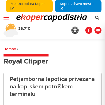
Mestna občina Koper
Koper zdravo mesto
26.7°C
›
Domov
Royal Clipper
Petjamborna lepotica privezana
na koprskem potniškem
terminalu