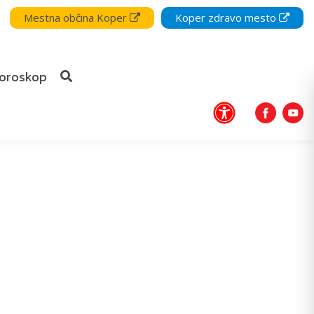
Mestna občina Koper
Koper zdravo mesto
oroskop