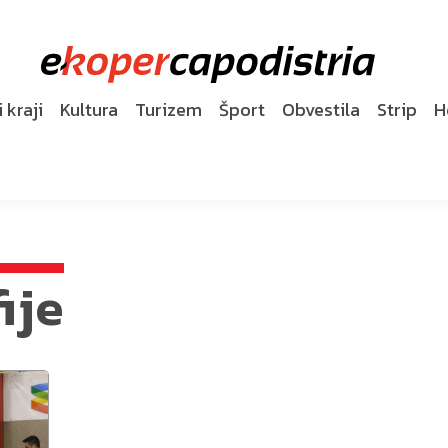
 kraji
Kultura
Turizem
Šport
Obvestila
Strip
H
ije