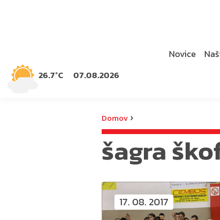
Novice
Naši
26.7°C
07.08.2026
›
Domov
šagra škof
17. 08. 2017