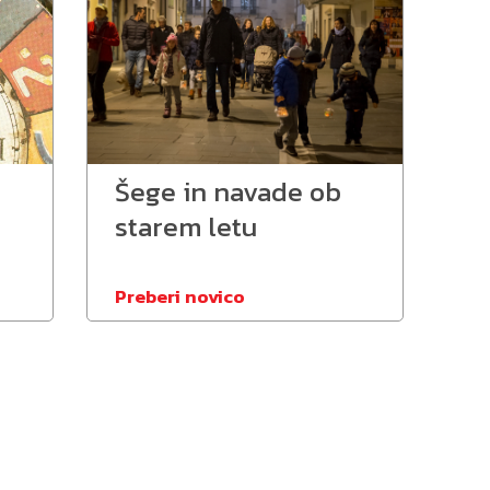
Šege in navade ob
starem letu
Preberi novico