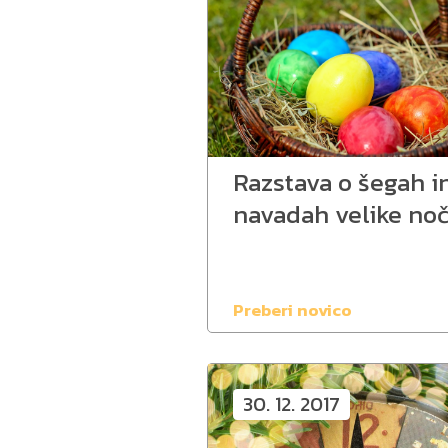
Razstava o šegah i
navadah velike noč
Preberi novico
30. 12. 2017