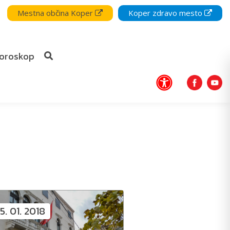
Mestna občina Koper
Koper zdravo mesto
oroskop
5. 01. 2018