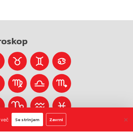
roskop
Se strinjam
Zavrni
 več