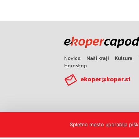
Novice
Naši kraji
Kultura
Horoskop
ekoper@koper.si
Spletno mesto uporablja pišk