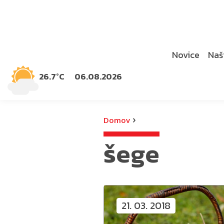
Novice
Naši
26.7°C
06.08.2026
›
Domov
šege
21. 03. 2018