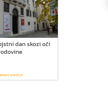
jstni dan skozi oči
godovine
eberi novico