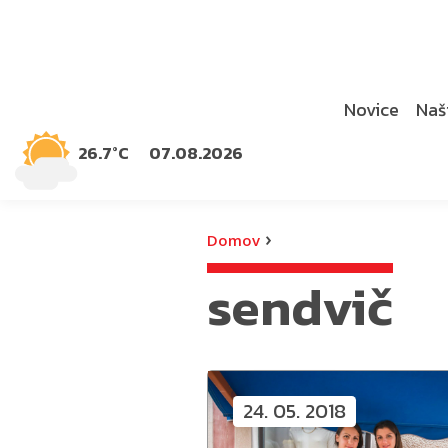
Novice
Naši
26.7°C
07.08.2026
›
Domov
sendvič
24. 05. 2018