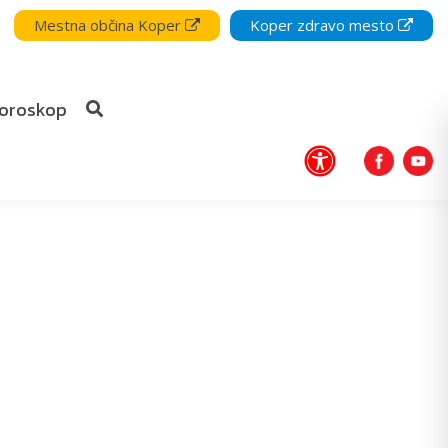
Mestna občina Koper
Koper zdravo mesto
oroskop