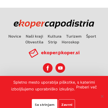
Novice
Naši kraji
Kultura
Turizem
Šport
Obvestila
Strip
Horoskop
ekoper@koper.si
Spletno mesto uporablja piškotke, s katerimi
Horoskop
Preberi več
izboljšujemo uporabniško izkušnjo.
Se strinjam
Zavrni