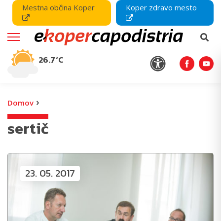
Mestna občina Koper
Koper zdravo mesto
26.7°C
›
Domov
sertič
23. 05. 2017