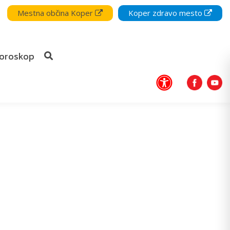
Mestna občina Koper
Koper zdravo mesto
oroskop