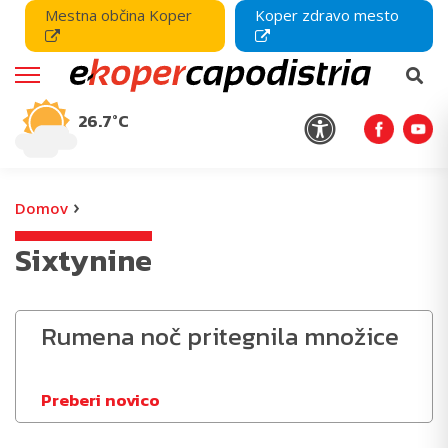
Mestna občina Koper
Koper zdravo mesto
26.7°C
›
Domov
Sixtynine
Rumena noč pritegnila množice
Preberi novico