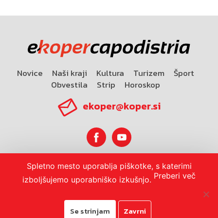
Novice
Naši kraji
Kultura
Turizem
Šport
Obvestila
Strip
Horoskop
ekoper@koper.si
Spletno mesto uporablja piškotke, s katerimi
Horoskop
Preberi več
izboljšujemo uporabniško izkušnjo.
Se strinjam
Zavrni